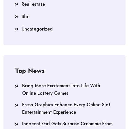
Real estate
Slot
Uncategorized
Top News
Bring More Excitement Into Life With
Online Lottery Games
Fresh Graphics Enhance Every Online Slot
Entertainment Experience
Innocent Girl Gets Surprise Creampie From