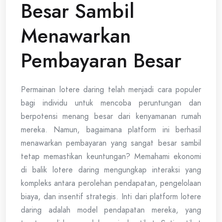
Besar Sambil
Menawarkan
Pembayaran Besar
Permainan lotere daring telah menjadi cara populer
bagi individu untuk mencoba peruntungan dan
berpotensi menang besar dari kenyamanan rumah
mereka. Namun, bagaimana platform ini berhasil
menawarkan pembayaran yang sangat besar sambil
tetap memastikan keuntungan? Memahami ekonomi
di balik lotere daring mengungkap interaksi yang
kompleks antara perolehan pendapatan, pengelolaan
biaya, dan insentif strategis. Inti dari platform lotere
daring adalah model pendapatan mereka, yang