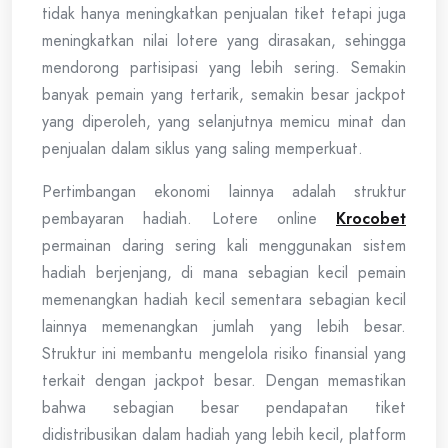
tidak hanya meningkatkan penjualan tiket tetapi juga
meningkatkan nilai lotere yang dirasakan, sehingga
mendorong partisipasi yang lebih sering. Semakin
banyak pemain yang tertarik, semakin besar jackpot
yang diperoleh, yang selanjutnya memicu minat dan
penjualan dalam siklus yang saling memperkuat.
Pertimbangan ekonomi lainnya adalah struktur
pembayaran hadiah. Lotere online
Krocobet
permainan daring sering kali menggunakan sistem
hadiah berjenjang, di mana sebagian kecil pemain
memenangkan hadiah kecil sementara sebagian kecil
lainnya memenangkan jumlah yang lebih besar.
Struktur ini membantu mengelola risiko finansial yang
terkait dengan jackpot besar. Dengan memastikan
bahwa sebagian besar pendapatan tiket
didistribusikan dalam hadiah yang lebih kecil, platform