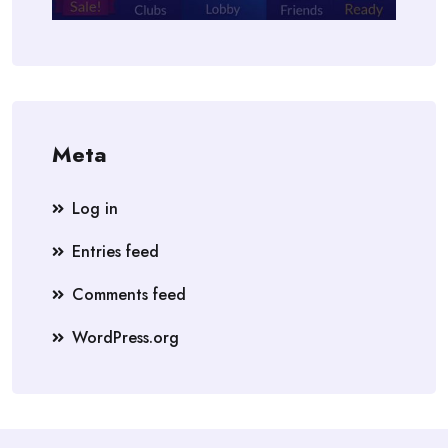
Meta
Log in
Entries feed
Comments feed
WordPress.org