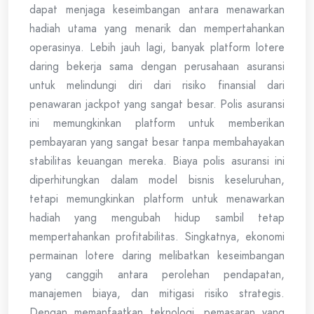
dapat menjaga keseimbangan antara menawarkan
hadiah utama yang menarik dan mempertahankan
operasinya. Lebih jauh lagi, banyak platform lotere
daring bekerja sama dengan perusahaan asuransi
untuk melindungi diri dari risiko finansial dari
penawaran jackpot yang sangat besar. Polis asuransi
ini memungkinkan platform untuk memberikan
pembayaran yang sangat besar tanpa membahayakan
stabilitas keuangan mereka. Biaya polis asuransi ini
diperhitungkan dalam model bisnis keseluruhan,
tetapi memungkinkan platform untuk menawarkan
hadiah yang mengubah hidup sambil tetap
mempertahankan profitabilitas. Singkatnya, ekonomi
permainan lotere daring melibatkan keseimbangan
yang canggih antara perolehan pendapatan,
manajemen biaya, dan mitigasi risiko strategis.
Dengan memanfaatkan teknologi, pemasaran yang