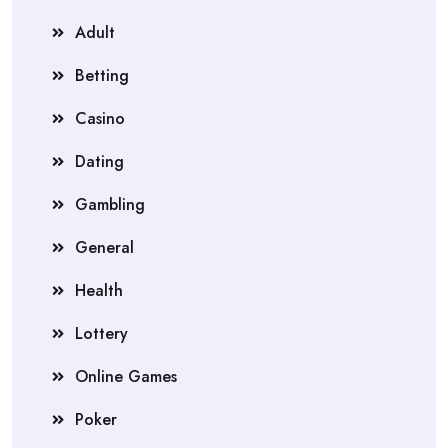
Adult
Betting
Casino
Dating
Gambling
General
Health
Lottery
Online Games
Poker