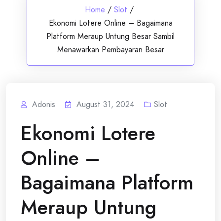
Home
/
Slot
/
Ekonomi Lotere Online – Bagaimana
Platform Meraup Untung Besar Sambil
Menawarkan Pembayaran Besar
Adonis
August 31, 2024
Slot
Ekonomi Lotere
Online –
Bagaimana Platform
Meraup Untung