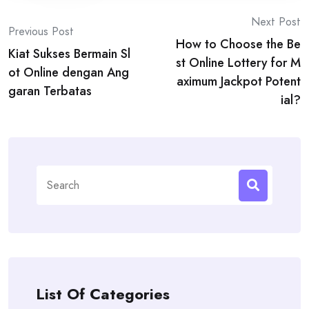
Post
Next Post
Previous Post
How to Choose the Be
navigation
Kiat Sukses Bermain Sl
st Online Lottery for M
ot Online dengan Ang
aximum Jackpot Potent
garan Terbatas
ial?
Search
for:
List Of Categories