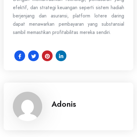
efektif, dan strategi keuangan seperti sistem hadiah
berjenjang dan asuransi, platform lotere daring
dapat menawarkan pembayaran yang substansial
sambil memastikan profitabilitas mereka sendiri.
Adonis