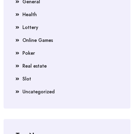
General
Health
Lottery
Online Games
Poker
Real estate
Slot
Uncategorized