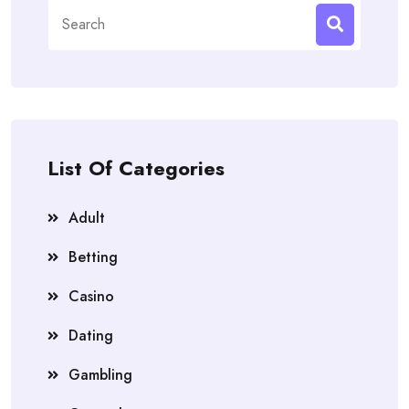
Search
for:
List Of Categories
Adult
Betting
Casino
Dating
Gambling