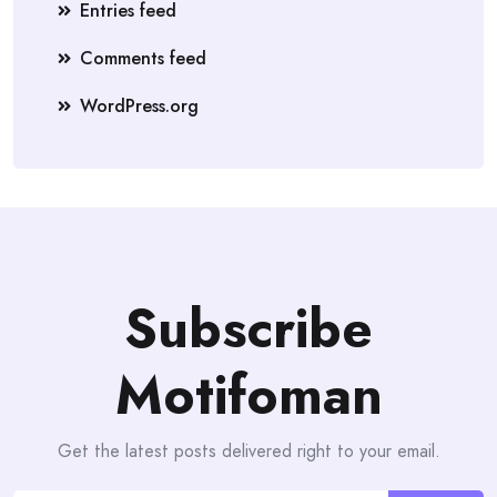
Entries feed
Comments feed
WordPress.org
Subscribe
Motifoman
Get the latest posts delivered right to your email.